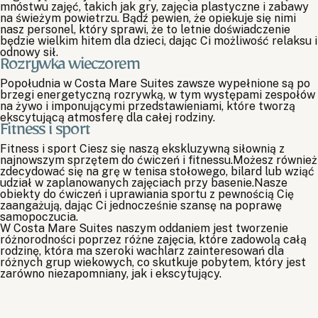
mnóstwu zajęć, takich jak gry, zajęcia plastyczne i zabawy
na świeżym powietrzu. Bądź pewien, że opiekuje się nimi
nasz personel, który sprawi, że to letnie doświadczenie
będzie wielkim hitem dla dzieci, dając Ci możliwość relaksu i
odnowy sił.
Rozrywka wieczorem
Popołudnia w Costa Mare Suites zawsze wypełnione są po
brzegi energetyczną rozrywką, w tym występami zespołów
na żywo i imponującymi przedstawieniami, które tworzą
ekscytującą atmosferę dla całej rodziny.
PL
Fitness i sport
Fitness i sport Ciesz się naszą ekskluzywną siłownią z
TR
najnowszym sprzętem do ćwiczeń i fitnessu.Możesz również
zdecydować się na grę w tenisa stołowego, bilard lub wziąć
EN
udział w zaplanowanych zajęciach przy basenie.Nasze
Strona główna
obiekty do ćwiczeń i uprawiania sportu z pewnością Cię
Pobyt w hotelu
zaangażują, dając Ci jednocześnie szansę na poprawę
Zakwaterowanie
samopoczucia.
W Costa Mare Suites naszym oddaniem jest tworzenie
Restauracje
różnorodności poprzez różne zajęcia, które zadowolą całą
Spa i wellness
rodzinę, która ma szeroki wachlarz zainteresowań dla
Baseny i plaża
różnych grup wiekowych, co skutkuje pobytem, który jest
Doświadczenia i zajęcia
zarówno niezapomniany, jak i ekscytujący.
Zrównoważoność
Kontakt i Lokalizacja