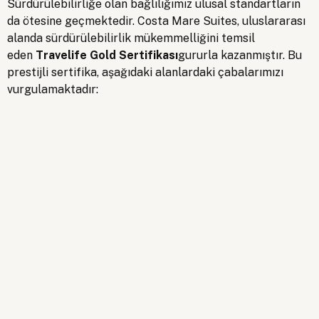
Sürdürülebilirliğe olan bağlılığımız ulusal standartların
da ötesine geçmektedir. Costa Mare Suites, uluslararası
alanda sürdürülebilirlik mükemmelliğini temsil
eden
Travelife Gold Sertifikası
gururla kazanmıştır. Bu
Armutalan, Mustafa Kemal Paşa Blv. No:8, 48700
Marmaris/Muğla
prestijli sertifika, aşağıdaki alanlardaki çabalarımızı
vurgulamaktadır: